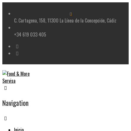
Skip
to
content
C. Cartagena, 158, 11300 La Línea de la Concepción, Cádiz
+34 619 033 405
Navigation
Inicio