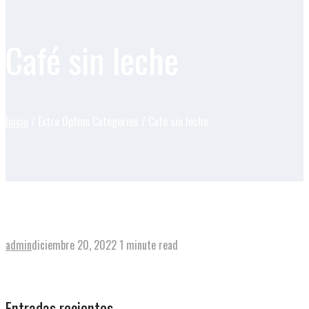
Café sin leche
Inicio
/ Extra Option Categories / Café sin leche
Solo
admin
diciembre 20, 2022
1 minute read
View post
→
Entradas recientes