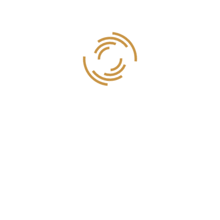
a tu disposición en nuestra cafetería dentro del Tanatorio Servisa en La
la Concepción.
3 34 05