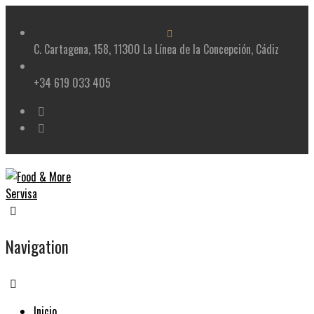
Skip
to
content
C. Cartagena, 158, 11300 La Línea de la Concepción, Cádiz
+34 619 033 405
Navigation
Inicio