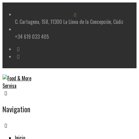
Skip
to
content
C. Cartagena, 158, 11300 La Línea de la Concepción, Cádiz
+34 619 033 405
Navigation
Inicio