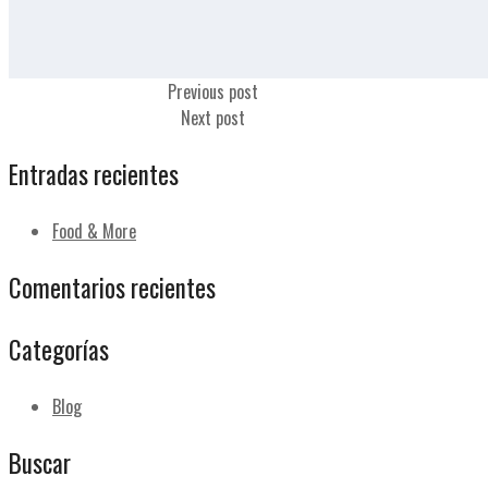
Café carajillo con coñac
Previous post
Café carajillo con Bailey´s
Next post
Entradas recientes
Food & More
Comentarios recientes
Categorías
Blog
Buscar