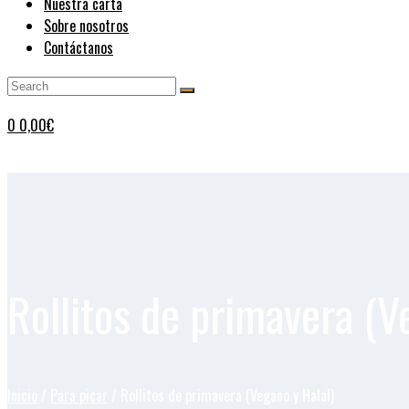
Nuestra carta
Sobre nosotros
Contáctanos
0
0,00
€
Rollitos de primavera (V
Inicio
/
Para picar
/ Rollitos de primavera (Vegano y Halal)