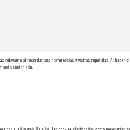
ás relevante al recordar sus preferencias y visitas repetidas. Al hacer c
miento controlado.
ega por el sitio web. De ellas, las cookies clasificadas como necesarias 