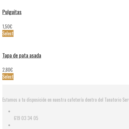
Pulguitas
1,50
€
Select
Tapa de pata asada
2,80
€
Select
Estamos a tu disposición en nuestra cafetería dentro del Tanatorio Serv
619 03 34 05