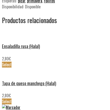
Etiquetas:
picar
,
primavera
,
rollitos
Disponibilidad:
Disponible
Productos relacionados
Ensaladilla rusa (Halal)
2,80
€
Select
Tapa de queso manchego (Halal)
2,80
€
Select