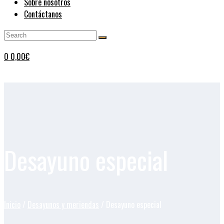
Sobre nosotros
Contáctanos
0
0,00
€
Desayuno especial
Inicio
/
Desayunos y meriendas
/ Desayuno especial