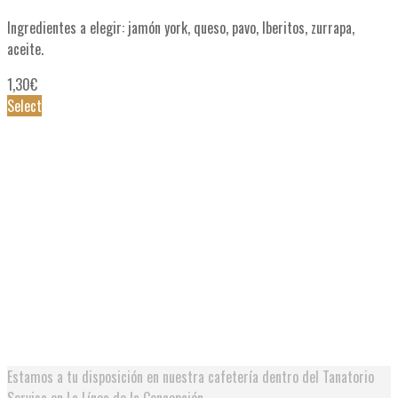
Ingredientes a elegir: jamón york, queso, pavo, Iberitos, zurrapa,
aceite.
1,30
€
Select
D
I
m
1
S
Estamos a tu disposición en nuestra cafetería dentro del Tanatorio
Servisa en La Línea de la Concepción.