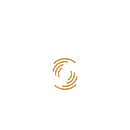
Ensalada de Atún
Ensalada de atún, tomate, espinacas, aguacate y cebolla morada.
6,50
€
SELECT
Estamos a tu disposición en nuestra cafetería dentro del Tanatorio