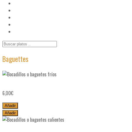
Ensaladas
1
Hamburguesas
1
Para picar
21
Tartas
5
Zumos naturales
4
Baguettes
Bocadillos o baguetes fríos
6,00
€
Añadir
Añadir
Bocadillos o baguetes calientes