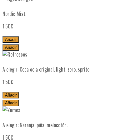
Agua con gas
Nordic Mist.
1,50
€
Añadir
Añadir
Refrescos
A elegir: Coca cola original, light, zero, sprite.
1,50
€
Añadir
Añadir
Zumos
A elegir: Naranja, piña, melocotón.
1,50
€