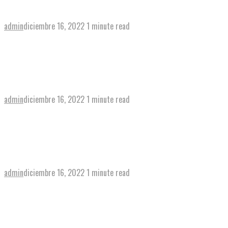
admin
diciembre 16, 2022
1 minute read
View post
→
Salchichón ibérico con aceite
admin
diciembre 16, 2022
1 minute read
View post
→
Salmón ahumado, aguacate y queso Philadelphia
admin
diciembre 16, 2022
1 minute read
View post
→
Vegetal de atún, tomate rodajas, cebolla morada,