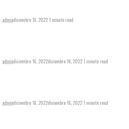
aceite oliva, lechuga
admin
diciembre 16, 2022
1 minute read
View post
→
Tortilla española sin queso
admin
diciembre 16, 2022
diciembre 16, 2022
1 minute read
View post
→
Caña de lomo ibérico con aceite
admin
diciembre 16, 2022
diciembre 16, 2022
1 minute read
View post
→