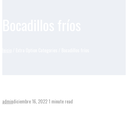
Bocadillos fríos
Inicio
/ Extra Option Categories / Bocadillos fríos
Tortilla española con queso
admin
diciembre 16, 2022
1 minute read
View post
→
Chorizo ibérico con aceite